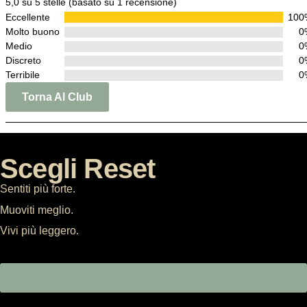
5,0 su 5 stelle (basato su 1 recensione)
Eccellente
100
Molto buono
0
Medio
0
Discreto
0
Terribile
0
Torna Al Club
Scegli Reset
Sentiti più forte.
Muoviti meglio.
Vivi più leggero.
Acquista Ora Il Tuo Abbonamento